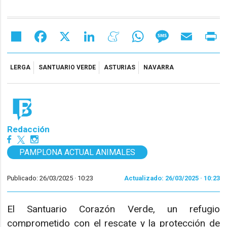
Share
Facebook
X
LinkedIn
Meneame
WhatsApp
Message
Email
Pr
LERGA
SANTUARIO VERDE
ASTURIAS
NAVARRA
Redacción
PAMPLONA ACTUAL ANIMALES
Publicado: 26/03/2025 ·
10:23
Actualizado: 26/03/2025 · 10:23
El Santuario Corazón Verde, un refugio
comprometido con el rescate y la protección de