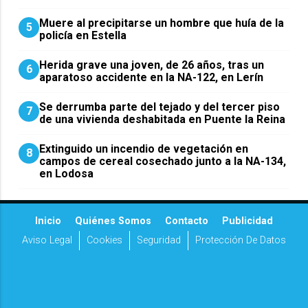
Muere al precipitarse un hombre que huía de la
5
policía en Estella
Herida grave una joven, de 26 años, tras un
6
aparatoso accidente en la NA-122, en Lerín
Se derrumba parte del tejado y del tercer piso
7
de una vivienda deshabitada en Puente la Reina
Extinguido un incendio de vegetación en
8
campos de cereal cosechado junto a la NA-134,
en Lodosa
Inicio
Quiénes Somos
Contacto
Publicidad
Aviso Legal
Cookies
Seguridad
Protección De Datos