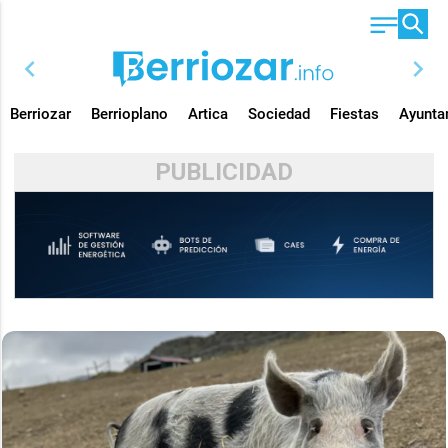
chevron_left
chevron_right
Berriozar
Berrioplano
Artica
Sociedad
Fiestas
Ayunta
PUBLICIDAD