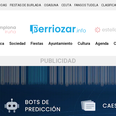
COAS
FIESTAS DE BURLADA
OSASUNA
CEUTA
FANGOS TUDELA
CLASIFIC
ica
Sociedad
Fiestas
Ayuntamiento
Cultura
Agenda
C
PUBLICIDAD