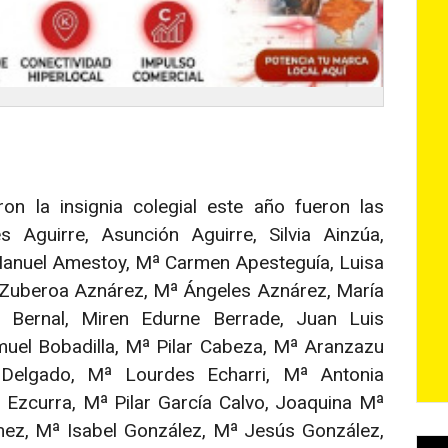
n la insignia colegial este año fueron las
Aguirre, Asunción Aguirre, Silvia Ainzúa,
 Manuel Amestoy, Mª Carmen Apesteguía, Luisa
Zuberoa Aznárez, Mª Ángeles Aznárez, María
o Bernal, Miren Edurne Berrade, Juan Luis
uel Bobadilla, Mª Pilar Cabeza, Mª Aranzazu
 Delgado, Mª Lourdes Echarri, Mª Antonia
 Ezcurra, Mª Pilar García Calvo, Joaquina Mª
mez, Mª Isabel González, Mª Jesús González,