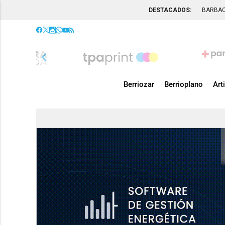
DESTACADOS:
BARBA
chevron_left
Berriozar
Berrioplano
Art