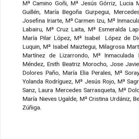
Mª Camino Goñi, Mª Jesús Górriz, Lucia 
Guillén, María Begoña Gurpegui, Mercedes
Josefina Iriarte, Mª Carmen Izu, Mª Inmacu
Labairu, Mª Cruz Laita, Mª Esmeralda Lapa
María Pilar López, Mª Isabel López de Dic
Luquin, Mª Isabel Maiztegui, Milagrosa Mart
Martínez de Lizarrondo, Mª Inmaculada 
Méndez, Enith Beatriz Morocho, Jose Javie
Dolores Paño, María Elia Perales, Mª Sora
Yolanda Rodríguez, Mª Jesús Rojo, Mª Sagra
Sanz, Laura Mercedes Sarrasqueta, Mª Dolo
María Nieves Ugalde, Mª Cristina Urdániz, B
Zúñiga.