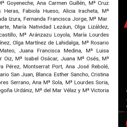
Mª Goyeneche, Ana Carmen Guillén, Mª Cruz
 Heras, Fabiola Hueso, Alicia Iracheta, Mª
lada Izura, Fernanda Francisca Jorge, Mª Mar
rte, María Natividad Lezáun, Olga Lizáldez,
astillo, Mª Aránzazu Loyola, María Lourdes
ínez, Olga Martínez de Lahidalga, Mª Rosario
Mateo, Juana Francisca Medina, Mª Luisa
r Oiz, Mª Isabel Osácar, Juana Mª Osés, Mª
ya Pérez, Montserrat Port, Ana José Rebolé,
rio San Juan, Blanca Esther Sancho, Cristina
res Serrano, Ana Mª Sola, Mª Lourdes Soria,
egoña Urdániz, Mª del Mar Vélaz y Mª Victoria