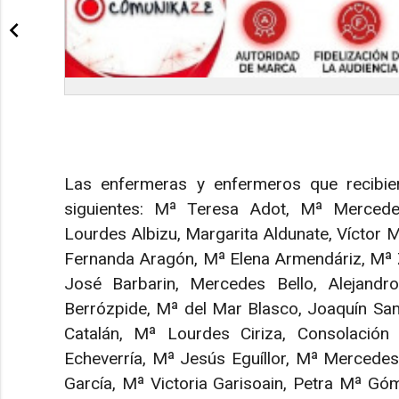
Las enfermeras y enfermeros que recibiero
siguientes: Mª Teresa Adot, Mª Mercedes 
Lourdes Albizu, Margarita Aldunate, Víctor
Fernanda Aragón, Mª Elena Armendáriz, Mª 
José Barbarin, Mercedes Bello, Alejandr
Berrózpide, Mª del Mar Blasco, Joaquín Sam
Catalán, Mª Lourdes Ciriza, Consolación
Echeverría, Mª Jesús Eguíllor, Mª Mercedes
García, Mª Victoria Garisoain, Petra Mª Gó