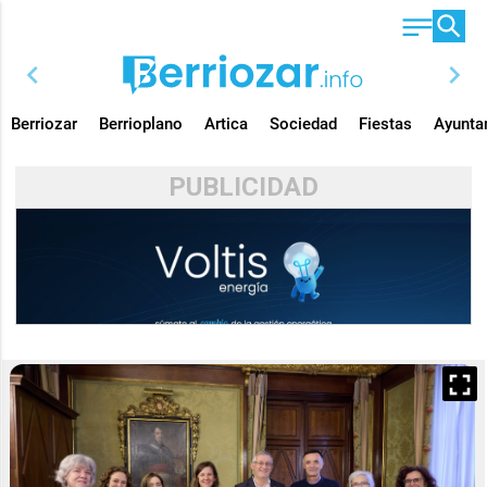
chevron_left
chevron_right
Berriozar
Berrioplano
Artica
Sociedad
Fiestas
Ayunta
PUBLICIDAD