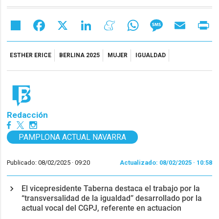
Share
Facebook
X
LinkedIn
Meneame
WhatsApp
Message
Email
Pr
ESTHER ERICE
BERLINA 2025
MUJER
IGUALDAD
Redacción
PAMPLONA ACTUAL NAVARRA
Publicado: 08/02/2025 ·
09:20
Actualizado: 08/02/2025 · 10:58
El vicepresidente Taberna destaca el trabajo por la
“transversalidad de la igualdad” desarrollado por la
actual vocal del CGPJ, referente en actuacion