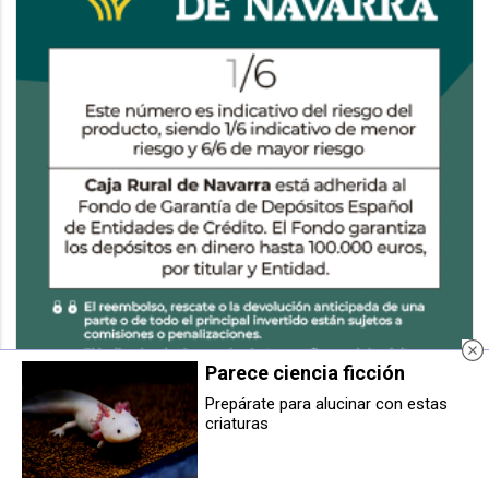
Parece ciencia ficción
Prepárate para alucinar con estas
Día de la Medicina Interna: un
El SNE-NL convoca ayudas para
criaturas
pilar integral para la Salud del
financiar acciones formativas
Paciente
vinculadas a la Estrategia de
Especialización Inteligente
Navarra S4