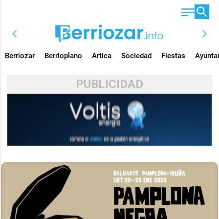
chevron_left
chevron_right
Berriozar
Berrioplano
Artica
Sociedad
Fiestas
Ayunta
PUBLICIDAD