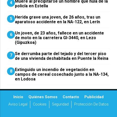
Muere al precipitarse un hombre que huía de la
4
policía en Estella
Herida grave una joven, de 26 años, tras un
5
aparatoso accidente en la NA-122, en Lerín
Un joven, de 23 años, fallece en un accidente
6
de moto en la carretera GI-3440, en Lezo
(Gipuzkoa)
Se derrumba parte del tejado y del tercer piso
7
de una vivienda deshabitada en Puente la Reina
Extinguido un incendio de vegetación en
8
campos de cereal cosechado junto a la NA-134,
en Lodosa
Inicio
Quiénes Somos
Contacto
Publicidad
Aviso Legal
Cookies
Seguridad
Protección De Datos