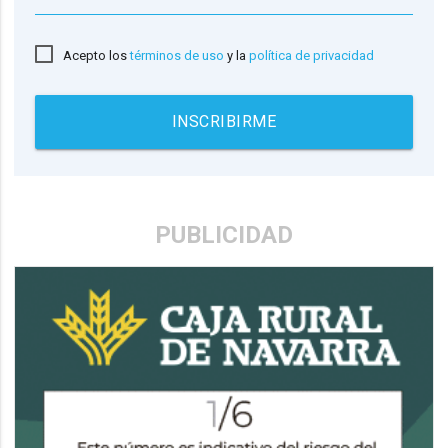
Acepto los
términos de uso
y la
política de privacidad
INSCRIBIRME
PUBLICIDAD