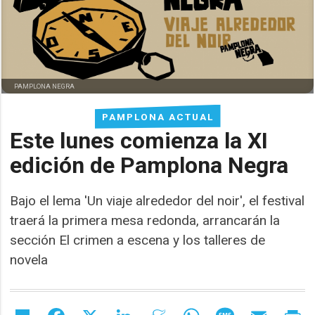
PAMPLONA NEGRA
PAMPLONA ACTUAL
Este lunes comienza la XI
edición de Pamplona Negra
Bajo el lema 'Un viaje alrededor del noir', el festival
traerá la primera mesa redonda, arrancarán la
sección El crimen a escena y los talleres de
novela
Share
Facebook
X
LinkedIn
Meneame
WhatsApp
Message
Email
Pr