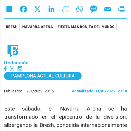
Share
Facebook
X
LinkedIn
Meneame
WhatsApp
Message
Email
Pr
BRESH
NAVARRA ARENA
FIESTA MÁS BONITA DEL MUNDO
Redacción
PAMPLONA ACTUAL CULTURA
Publicado: 11/01/2025 ·
23:16
Actualizado: 11/01/2025 · 23:18
Este sábado, el Navarra Arena se ha
transformado en el epicentro de la diversión,
albergando la Bresh, conocida internacionalmente