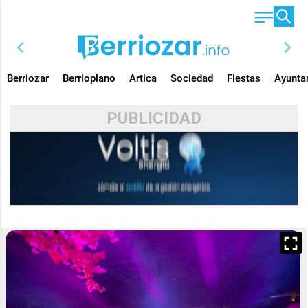
chevron_left
chevron_right
Berriozar
Berrioplano
Artica
Sociedad
Fiestas
Ayunta
PUBLICIDAD