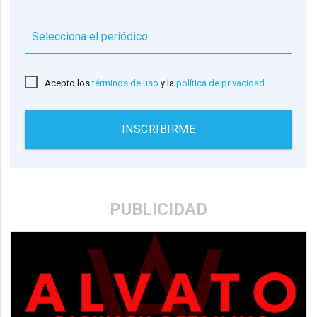
▼
Acepto los
términos de uso
y la
política de privacidad
INSCRIBIRME
PUBLICIDAD