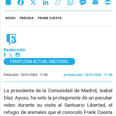
Share
Facebook
X
LinkedIn
Meneame
WhatsApp
Message
Email
Pr
AYUSO
PARODIA
FRANK CUESTA
Redacción
PAMPLONA ACTUAL NACIONAL
Publicado: 10/01/2025 ·
11:06
Actualizado: 10/01/2025 · 11:06
La presidenta de la Comunidad de Madrid, Isabel
Díaz Ayuso, ha sido la protagonista de un peculiar
video durante su visita al Santuario Libertad, el
refugio de animales que el conocido Frank Cuesta