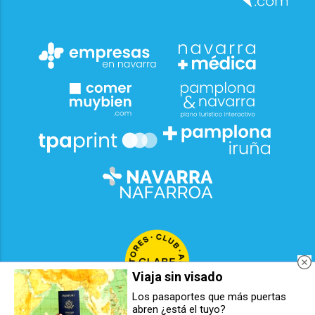
Viaja sin visado
Los pasaportes que más puertas
abren ¿está el tuyo?
El PSN de Pamplona reclama
Seis nuevas películas, éxitos