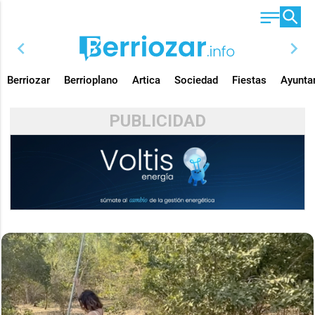
chevron_left
chevron_right
Berriozar
Berrioplano
Artica
Sociedad
Fiestas
Ayunta
PUBLICIDAD