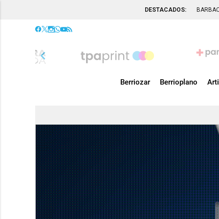
DESTACADOS:
BARBA
chevron_left
Berriozar
Berrioplano
Art