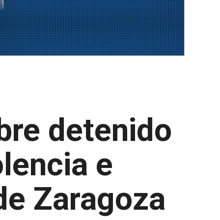
bre detenido
olencia e
 de Zaragoza