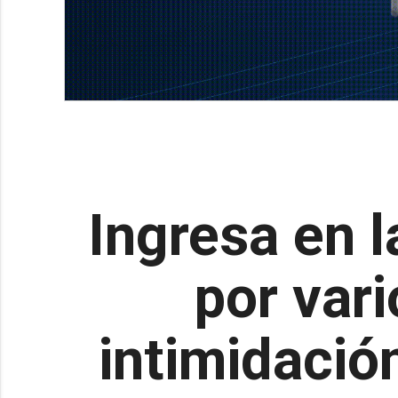
Ingresa en 
por vari
intimidació