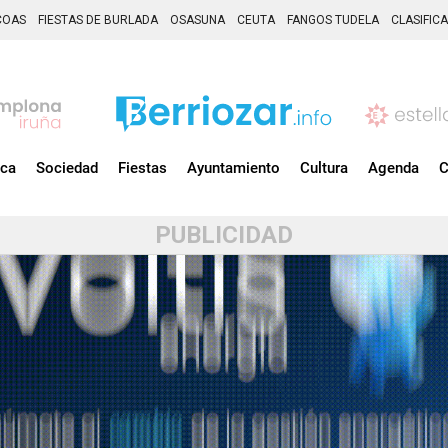
COAS
FIESTAS DE BURLADA
OSASUNA
CEUTA
FANGOS TUDELA
CLASIFIC
ica
Sociedad
Fiestas
Ayuntamiento
Cultura
Agenda
C
PUBLICIDAD