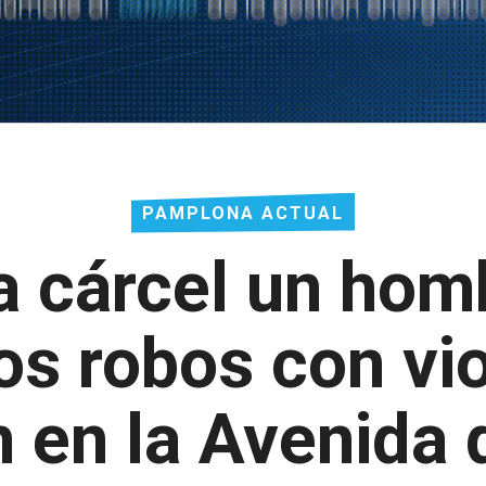
PAMPLONA ACTUAL
la cárcel un hom
os robos con vi
n en la Avenida