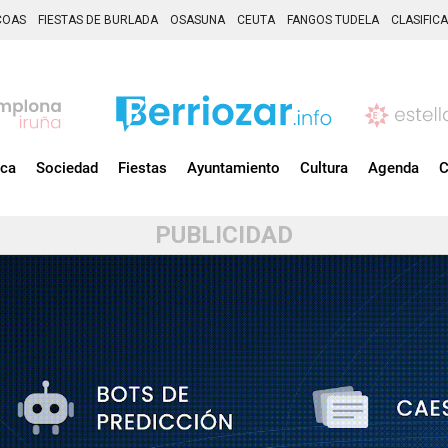
COAS
FIESTAS DE BURLADA
OSASUNA
CEUTA
FANGOS TUDELA
CLASIFIC
ica
Sociedad
Fiestas
Ayuntamiento
Cultura
Agenda
C
PUBLICIDAD