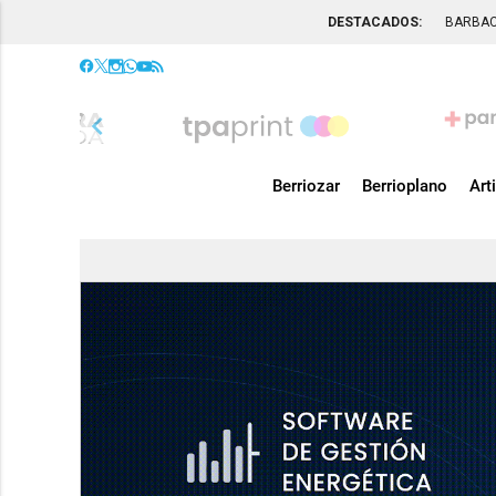
DESTACADOS:
BARBA
chevron_left
Berriozar
Berrioplano
Art