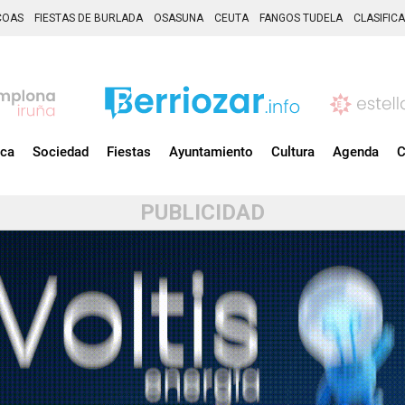
COAS
FIESTAS DE BURLADA
OSASUNA
CEUTA
FANGOS TUDELA
CLASIFIC
ica
Sociedad
Fiestas
Ayuntamiento
Cultura
Agenda
C
PUBLICIDAD