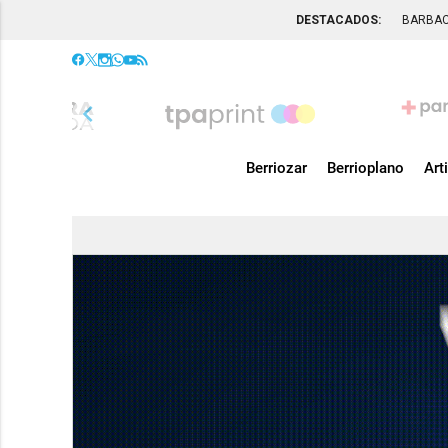
DESTACADOS:
BARBA
chevron_left
Berriozar
Berrioplano
Art