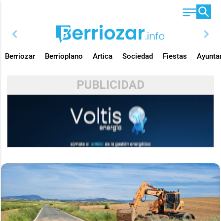
chevron_left
chevron_right
Berriozar
Berrioplano
Artica
Sociedad
Fiestas
Ayunta
PUBLICIDAD