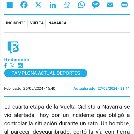
Share
Facebook
X
LinkedIn
Meneame
WhatsApp
Message
Email
Pr
INCIDENTE
VUELTA
NAVARRA
Redacción
PAMPLONA ACTUAL DEPORTES
Publicado: 26/05/2024 ·
15:40
Actualizado: 27/05/2024 · 21:11
La cuarta etapa de la Vuelta Ciclista a Navarra se
vio alertada hoy por un incidente que obligó a
controlar la situación durante un rato. Un hombre,
al parecer desequilibrado, cortó la vía con tierra