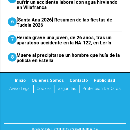
sufrir un accidente laboral con agua hirviendo
en Villafranca
[Santa Ana 2026] Resumen de las fiestas de
6
Tudela 2026
Herida grave una joven, de 26 años, tras un
7
aparatoso accidente en la NA-122, en Lerín
Muere al precipitarse un hombre que huía de la
8
policía en Estella
Inicio
Quiénes Somos
Contacto
Publicidad
Aviso Legal
Cookies
Seguridad
Protección De Datos
WEBS DEL GRUPO COMUNIKAZE