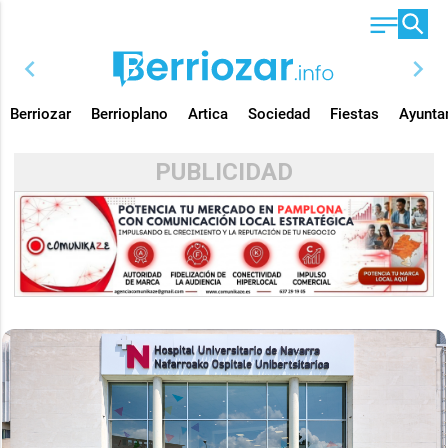
chevron_left
chevron_right
Berriozar
Berrioplano
Artica
Sociedad
Fiestas
Ayunta
PUBLICIDAD