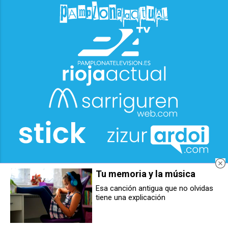
Tu memoria y la música
Esa canción antigua que no olvidas
tiene una explicación
Luz verde a la planta de baterías
Orkoien arranca sus fiestas con
de Orkoien impulsada por Ríos
un refuerzo musical con grandes
Renovables
orquestas y conciertos y un
espectáculo ecuestre