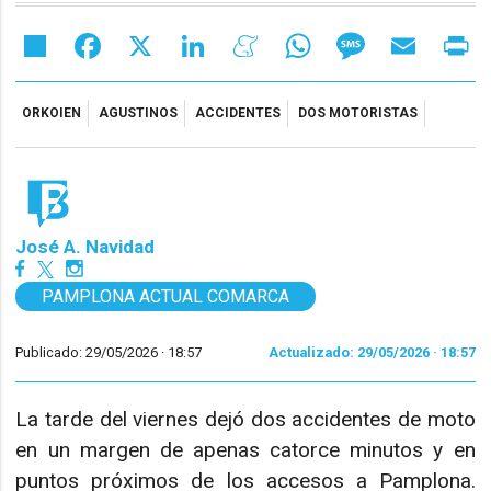
Share
Facebook
X
LinkedIn
Meneame
WhatsApp
Message
Email
Pr
ORKOIEN
AGUSTINOS
ACCIDENTES
DOS MOTORISTAS
José A. Navidad
PAMPLONA ACTUAL COMARCA
Publicado: 29/05/2026 ·
18:57
Actualizado: 29/05/2026 · 18:57
La tarde del viernes dejó dos accidentes de moto
en un margen de apenas catorce minutos y en
puntos próximos de los accesos a Pamplona.