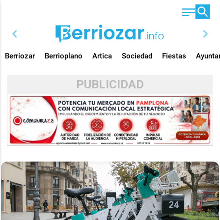
chevron_left
chevron_right
Berriozar
Berrioplano
Artica
Sociedad
Fiestas
Ayunta
PUBLICIDAD