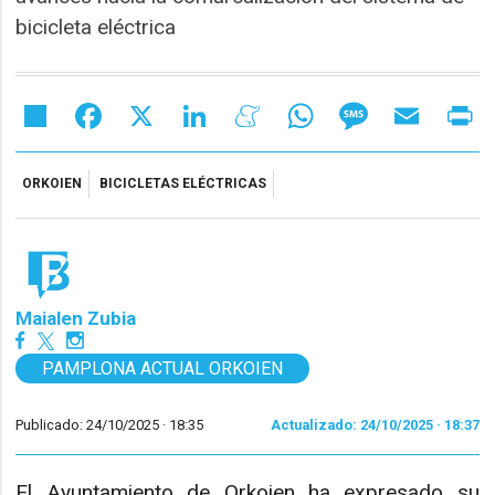
bicicleta eléctrica
Share
Facebook
X
LinkedIn
Meneame
WhatsApp
Message
Email
Pr
ORKOIEN
BICICLETAS ELÉCTRICAS
Maialen Zubia
PAMPLONA ACTUAL ORKOIEN
Publicado: 24/10/2025 ·
18:35
Actualizado: 24/10/2025 · 18:37
El Ayuntamiento de Orkoien ha expresado su