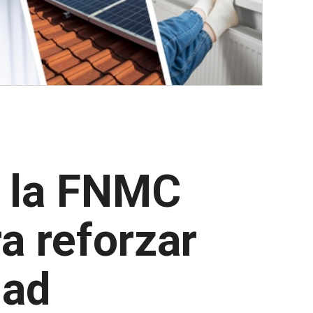
y la FNMC
a reforzar
dad