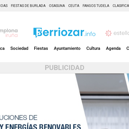
COAS
FIESTAS DE BURLADA
OSASUNA
CEUTA
FANGOS TUDELA
CLASIFIC
ica
Sociedad
Fiestas
Ayuntamiento
Cultura
Agenda
C
PUBLICIDAD