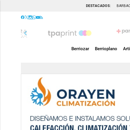
DESTACADOS:
BARBA
chevron_left
Berriozar
Berrioplano
Art