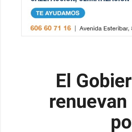
El Gobie
renuevan 
po