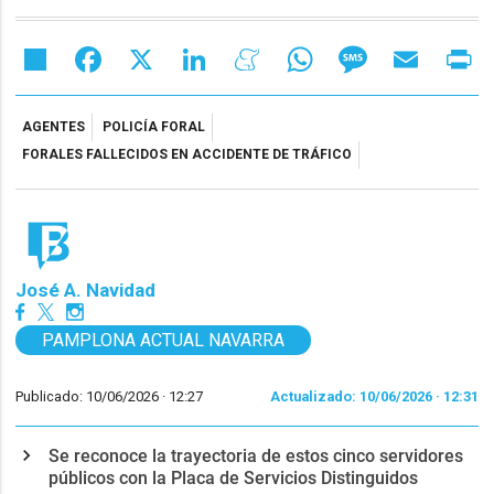
Share
Facebook
X
LinkedIn
Meneame
WhatsApp
Message
Email
Pr
AGENTES
POLICÍA FORAL
FORALES FALLECIDOS EN ACCIDENTE DE TRÁFICO
José A. Navidad
PAMPLONA ACTUAL NAVARRA
Publicado: 10/06/2026 ·
12:27
Actualizado: 10/06/2026 · 12:31
Se reconoce la trayectoria de estos cinco servidores
públicos con la Placa de Servicios Distinguidos