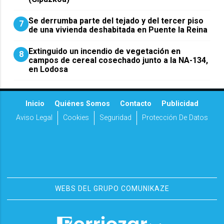
Se derrumba parte del tejado y del tercer piso
7
de una vivienda deshabitada en Puente la Reina
Extinguido un incendio de vegetación en
8
campos de cereal cosechado junto a la NA-134,
en Lodosa
Inicio
Quiénes Somos
Contacto
Publicidad
Aviso Legal
Cookies
Seguridad
Protección De Datos
WEBS DEL GRUPO COMUNIKAZE