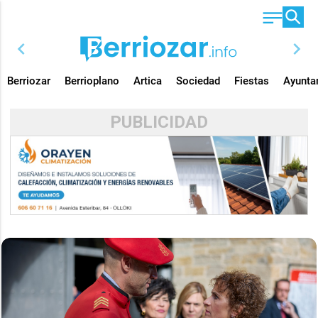
chevron_left
chevron_right
Berriozar
Berrioplano
Artica
Sociedad
Fiestas
Ayunta
PUBLICIDAD