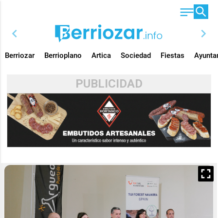
chevron_left
chevron_right
Berriozar
Berrioplano
Artica
Sociedad
Fiestas
Ayunta
PUBLICIDAD