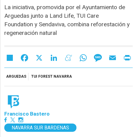
La iniciativa, promovida por el Ayuntamiento de
Arguedas junto a Land Life, TUI Care
Foundation y Sendaviva, combina reforestación y
regeneración natural
Share
Facebook
X
LinkedIn
Meneame
WhatsApp
Message
Email
Pr
ARGUEDAS
TUI FOREST NAVARRA
Francisco Bastero
NAVARRA SUR BARDENAS