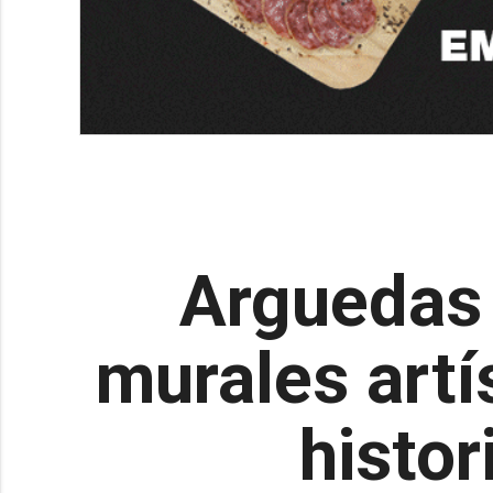
Arguedas l
murales artí
histor