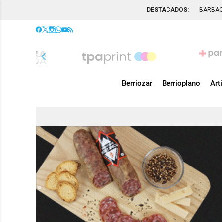
DESTACADOS:
BARBA
chevron_left
Berriozar
Berrioplano
Art