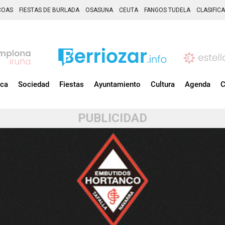
COAS
FIESTAS DE BURLADA
OSASUNA
CEUTA
FANGOS TUDELA
CLASIFIC
ica
Sociedad
Fiestas
Ayuntamiento
Cultura
Agenda
C
PUBLICIDAD