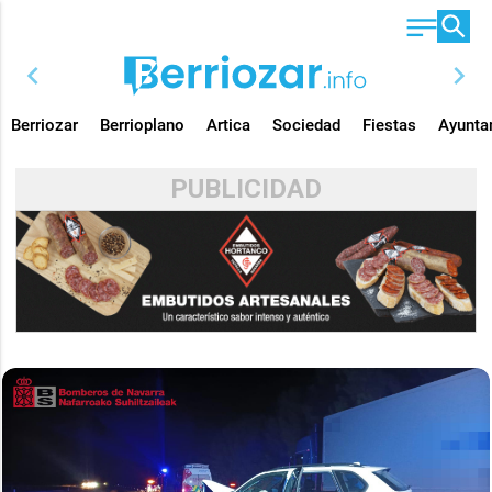
chevron_left
chevron_right
Berriozar
Berrioplano
Artica
Sociedad
Fiestas
Ayunta
PUBLICIDAD