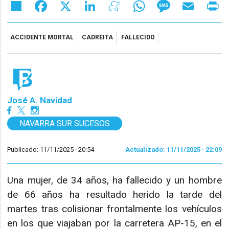
Share
Facebook
X
LinkedIn
Meneame
WhatsApp
Message
Email
Pr
ACCIDENTE MORTAL
CADREITA
FALLECIDO
José A. Navidad
NAVARRA SUR SUCESOS
Publicado: 11/11/2025 ·
20:54
Actualizado: 11/11/2025 · 22:09
Una mujer, de 34 años, ha fallecido y un hombre
de 66 años ha resultado herido la tarde del
martes tras colisionar frontalmente los vehículos
en los que viajaban por la carretera AP-15, en el