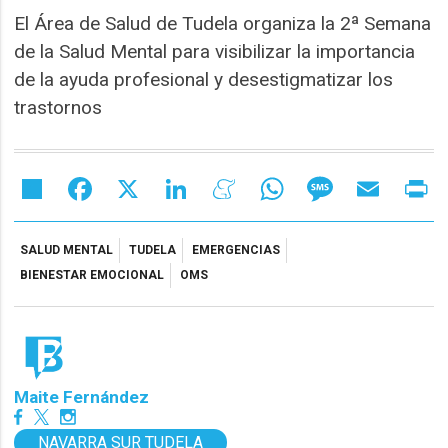
El Área de Salud de Tudela organiza la 2ª Semana
de la Salud Mental para visibilizar la importancia
de la ayuda profesional y desestigmatizar los
trastornos
Share
Facebook
X
LinkedIn
Meneame
WhatsApp
Message
Email
Pr
SALUD MENTAL
TUDELA
EMERGENCIAS
BIENESTAR EMOCIONAL
OMS
Maite Fernández
NAVARRA SUR TUDELA