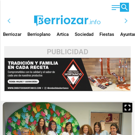
chevron_left
chevron_right
Berriozar
Berrioplano
Artica
Sociedad
Fiestas
Ayunta
PUBLICIDAD