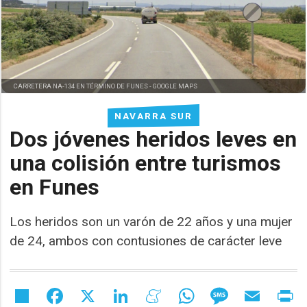
CARRETERA NA-134 EN TÉRMINO DE FUNES -
GOOGLE MAPS
NAVARRA SUR
Dos jóvenes heridos leves en
una colisión entre turismos
en Funes
Los heridos son un varón de 22 años y una mujer
de 24, ambos con contusiones de carácter leve
Share
Facebook
X
LinkedIn
Meneame
WhatsApp
Message
Email
Pr