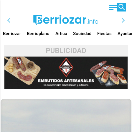
chevron_left
chevron_right
Berriozar
Berrioplano
Artica
Sociedad
Fiestas
Ayunta
PUBLICIDAD