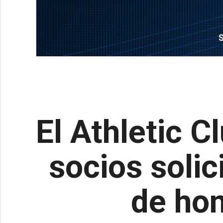
El Athletic C
socios solic
de hon