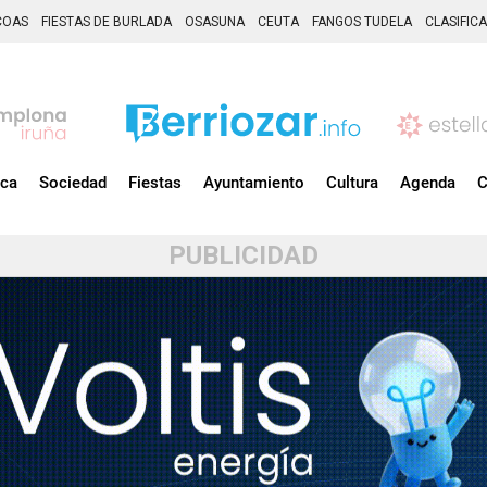
COAS
FIESTAS DE BURLADA
OSASUNA
CEUTA
FANGOS TUDELA
CLASIFIC
ica
Sociedad
Fiestas
Ayuntamiento
Cultura
Agenda
C
PUBLICIDAD