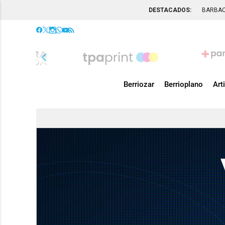
DESTACADOS:
BARBA
chevron_left
Berriozar
Berrioplano
Art