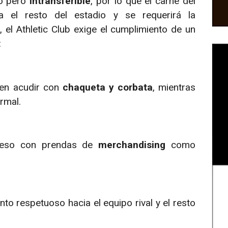
to pero
intransferible
, por lo que el carné del
 el resto del estadio y se requerirá la
el Athletic Club exige el cumplimiento de un
:
en acudir con
chaqueta y corbata
, mientras
rmal.
ceso con prendas de
merchandising
como
o respetuoso hacia el equipo rival y el resto