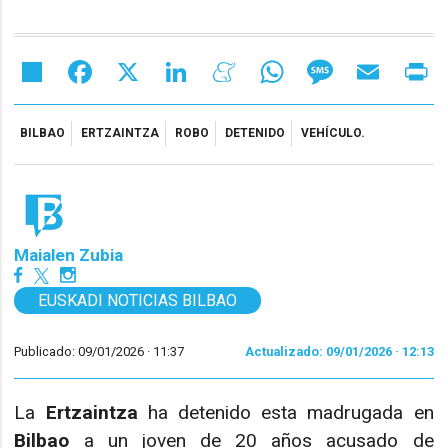
Share
Facebook
X
LinkedIn
Meneame
WhatsApp
Message
Email
Pr
BILBAO
ERTZAINTZA
ROBO
DETENIDO
VEHÍCULO.
Maialen Zubia
EUSKADI NOTICIAS BILBAO
Publicado: 09/01/2026 ·
11:37
Actualizado: 09/01/2026 · 12:13
La
Ertzaintza
ha detenido esta madrugada en
Bilbao
a un joven de 20 años acusado de