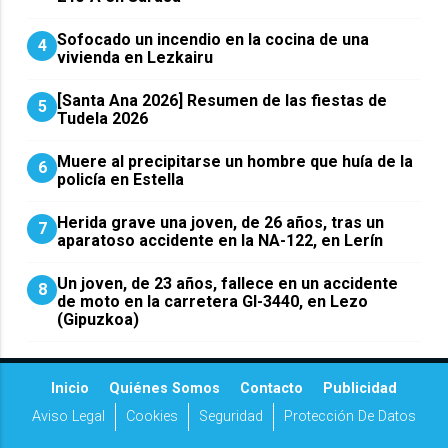
Sofocado un incendio en la cocina de una
4
vivienda en Lezkairu
[Santa Ana 2026] Resumen de las fiestas de
5
Tudela 2026
Muere al precipitarse un hombre que huía de la
6
policía en Estella
Herida grave una joven, de 26 años, tras un
7
aparatoso accidente en la NA-122, en Lerín
Un joven, de 23 años, fallece en un accidente
8
de moto en la carretera GI-3440, en Lezo
(Gipuzkoa)
Inicio
Quiénes Somos
Contacto
Publicidad
Aviso Legal
Cookies
Seguridad
Protección De Datos