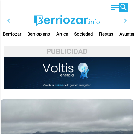
chevron_left
chevron_right
Berriozar
Berrioplano
Artica
Sociedad
Fiestas
Ayunta
PUBLICIDAD