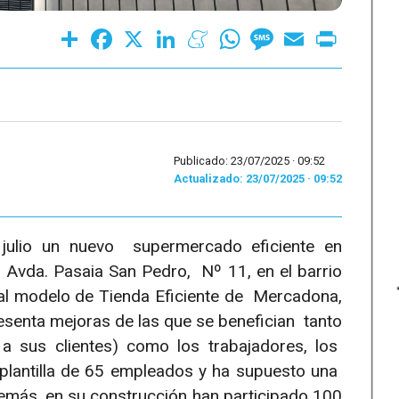
Share
Facebook
X
LinkedIn
Meneame
WhatsApp
Message
Email
Print
Publicado: 23/07/2025 ·
09:52
Actualizado: 23/07/2025 · 09:52
julio un nuevo supermercado eficiente en
 Avda. Pasaia San Pedro, Nº 11, en el barrio
al modelo de Tienda Eficiente de Mercadona,
resenta mejoras de las que se benefician tanto
a sus clientes) como los trabajadores, los
plantilla de 65 empleados y ha supuesto una
emás, en su construcción han participado 100