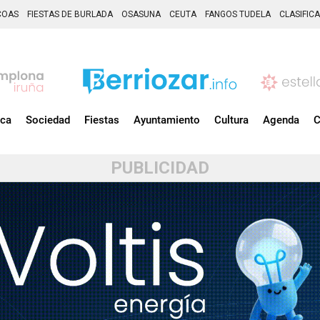
COAS
FIESTAS DE BURLADA
OSASUNA
CEUTA
FANGOS TUDELA
CLASIFIC
ica
Sociedad
Fiestas
Ayuntamiento
Cultura
Agenda
C
PUBLICIDAD