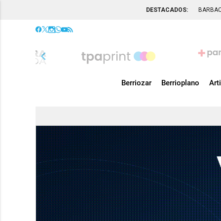
DESTACADOS:
BARBA
chevron_left
Berriozar
Berrioplano
Art