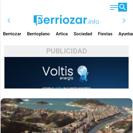
chevron_left
chevron_right
Berriozar
Berrioplano
Artica
Sociedad
Fiestas
Ayunta
PUBLICIDAD