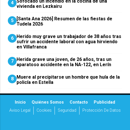
Sofocado un incendio en la cocina de una
4
vivienda en Lezkairu
[Santa Ana 2026] Resumen de las fiestas de
5
Tudela 2026
Herido muy grave un trabajador de 38 años tras
6
sufrir un accidente laboral con agua hirviendo
en Villafranca
Herida grave una joven, de 26 años, tras un
7
aparatoso accidente en la NA-122, en Lerín
Muere al precipitarse un hombre que huía de la
8
policía en Estella
Inicio
Quiénes Somos
Contacto
Publicidad
Aviso Legal
Cookies
Seguridad
Protección De Datos