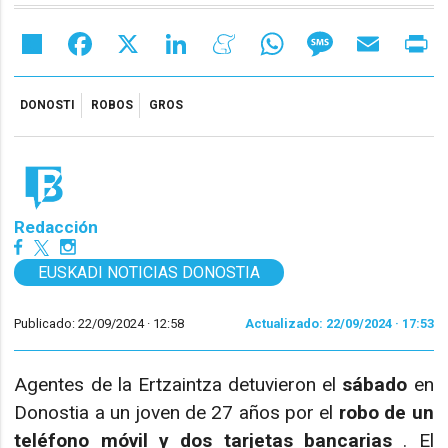
Share
Facebook
X
LinkedIn
Meneame
WhatsApp
Message
Email
Pr
DONOSTI
ROBOS
GROS
Redacción
EUSKADI NOTICIAS DONOSTIA
Publicado: 22/09/2024 ·
12:58
Actualizado: 22/09/2024 · 17:53
Agentes de la Ertzaintza detuvieron el
sábado
en
Donostia a un joven de 27 años por el
robo de un
teléfono móvil y dos tarjetas bancarias
. El