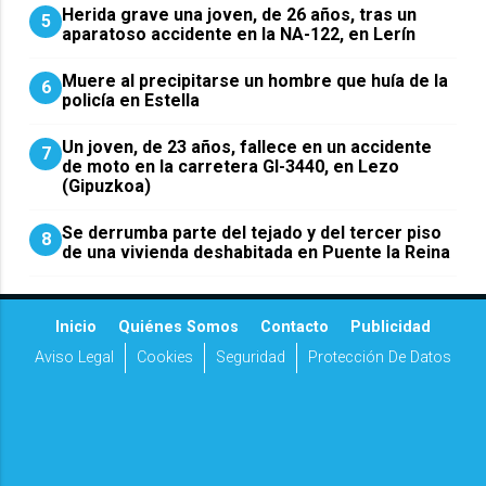
Herida grave una joven, de 26 años, tras un
5
aparatoso accidente en la NA-122, en Lerín
Muere al precipitarse un hombre que huía de la
6
policía en Estella
Un joven, de 23 años, fallece en un accidente
7
de moto en la carretera GI-3440, en Lezo
(Gipuzkoa)
Se derrumba parte del tejado y del tercer piso
8
de una vivienda deshabitada en Puente la Reina
Inicio
Quiénes Somos
Contacto
Publicidad
Aviso Legal
Cookies
Seguridad
Protección De Datos