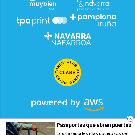
Pasaportes que abren puertas
2026
© Grupo Comunikaze
Los pasaportes más poderosos del