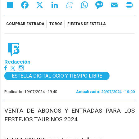
Share
Facebook
X
LinkedIn
Meneame
WhatsApp
Message
Email
Pr
COMPRAR ENTRADA
TOROS
FIESTAS DE ESTELLA
Redacción
ESTELLA DIGITAL OCIO Y TIEMPO LIBRE
Publicado: 19/07/2024 ·
19:40
Actualizado: 20/07/2024 · 10:00
VENTA DE ABONOS Y ENTRADAS PARA LOS
FESTEJOS TAURINOS 2024