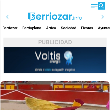
chevron_left
chevron_right
Berriozar
Berrioplano
Artica
Sociedad
Fiestas
Ayunta
PUBLICIDAD