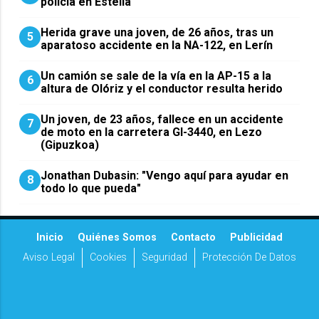
policía en Estella
Herida grave una joven, de 26 años, tras un
5
aparatoso accidente en la NA-122, en Lerín
Un camión se sale de la vía en la AP-15 a la
6
altura de Olóriz y el conductor resulta herido
Un joven, de 23 años, fallece en un accidente
7
de moto en la carretera GI-3440, en Lezo
(Gipuzkoa)
Jonathan Dubasin: "Vengo aquí para ayudar en
8
todo lo que pueda"
Inicio
Quiénes Somos
Contacto
Publicidad
Aviso Legal
Cookies
Seguridad
Protección De Datos