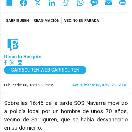
Share
Facebook
X
LinkedIn
Meneame
WhatsApp
Message
Email
Pr
SARRIGUREN
REANIMACIÓN
VECINO EN PARADA
Ricardo Barquín
SARRIGUREN WEB SARRIGUREN
Publicado: 06/07/2026 ·
23:39
Actualizado: 06/07/2026 · 23:41
Sobre las 16:45 de la tarde SOS Navarra movilizó
a policía local por un hombre de unos 70 años,
vecino de Sarriguren, que se había desvanecido
en su domicilio.