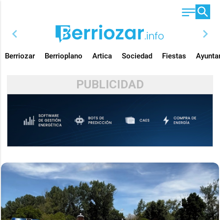
chevron_left
chevron_right
Berriozar
Berrioplano
Artica
Sociedad
Fiestas
Ayunta
PUBLICIDAD