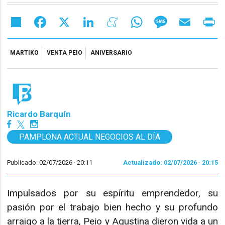
Share
Facebook
X
LinkedIn
Meneame
WhatsApp
Message
Email
Pr
MARTIKO
VENTA PEIO
ANIVERSARIO
Ricardo Barquín
PAMPLONA ACTUAL NEGOCIOS AL DÍA
Publicado: 02/07/2026 ·
20:11
Actualizado: 02/07/2026 · 20:15
Impulsados por su espíritu emprendedor, su
pasión por el trabajo bien hecho y su profundo
arraigo a la tierra, Peio y Agustina dieron vida a un