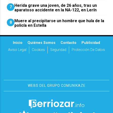
Herida grave una joven, de 26 años, tras un
7
aparatoso accidente en la NA-122, en Lerín
Muere al precipitarse un hombre que huía de la
8
policía en Estella
Inicio
Quiénes Somos
Contacto
Publicidad
Aviso Legal
Cookies
Seguridad
Protección De Datos
WEBS DEL GRUPO COMUNIKAZE