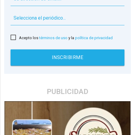
▼
Acepto los
términos de uso
y la
política de privacidad
INSCRIBIRME
PUBLICIDAD