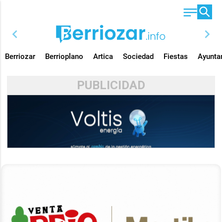
chevron_left
chevron_right
Berriozar
Berrioplano
Artica
Sociedad
Fiestas
Ayunta
PUBLICIDAD