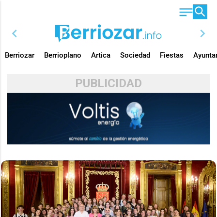
chevron_left
chevron_right
Berriozar
Berrioplano
Artica
Sociedad
Fiestas
Ayunta
PUBLICIDAD