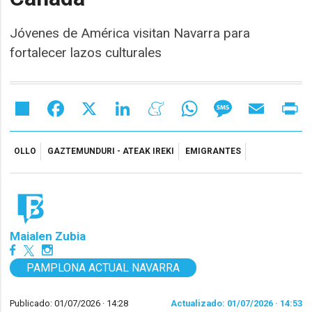
Jóvenes de América visitan Navarra para
fortalecer lazos culturales
Share
Facebook
X
LinkedIn
Meneame
WhatsApp
Message
Email
Pr
OLLO
GAZTEMUNDURI - ATEAK IREKI
EMIGRANTES
Maialen Zubia
PAMPLONA ACTUAL NAVARRA
Publicado: 01/07/2026 ·
14:28
Actualizado: 01/07/2026 · 14:53