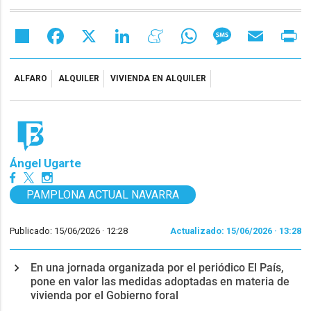
Share
Facebook
X
LinkedIn
Meneame
WhatsApp
Message
Email
Pr
ALFARO
ALQUILER
VIVIENDA EN ALQUILER
Ángel Ugarte
PAMPLONA ACTUAL NAVARRA
Publicado: 15/06/2026 ·
12:28
Actualizado: 15/06/2026 · 13:28
En una jornada organizada por el periódico El País,
pone en valor las medidas adoptadas en materia de
vivienda por el Gobierno foral