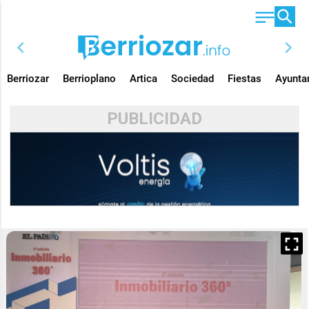
chevron_left
chevron_right
Berriozar
Berrioplano
Artica
Sociedad
Fiestas
Ayunta
PUBLICIDAD