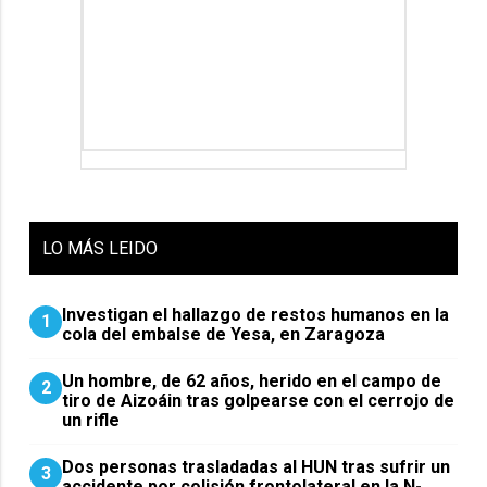
LO
MÁS LEIDO
Investigan el hallazgo de restos humanos en la
1
cola del embalse de Yesa, en Zaragoza
Un hombre, de 62 años, herido en el campo de
2
tiro de Aizoáin tras golpearse con el cerrojo de
un rifle
​Dos personas trasladadas al HUN tras sufrir un
3
accidente por colisión frontolateral en la N-