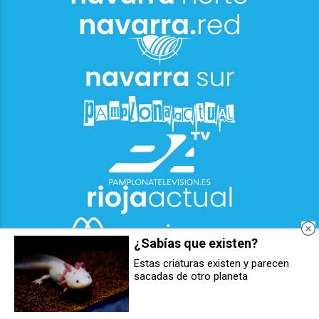
¿Sabías que existen?
Estas criaturas existen y parecen
sacadas de otro planeta
El berriozartarra Txema
Berriozar celebra el Orgullo con
Valenzuela lanza su primera
una semana de actividades para
novela, una sátira feroz sobre el
reivindicar la diversidad y los
postureo empresarial
derechos LGTBI+