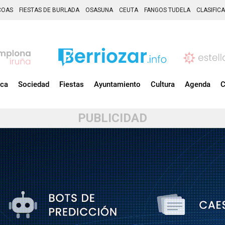
COAS
FIESTAS DE BURLADA
OSASUNA
CEUTA
FANGOS TUDELA
CLASIFIC
ica
Sociedad
Fiestas
Ayuntamiento
Cultura
Agenda
C
PUBLICIDAD