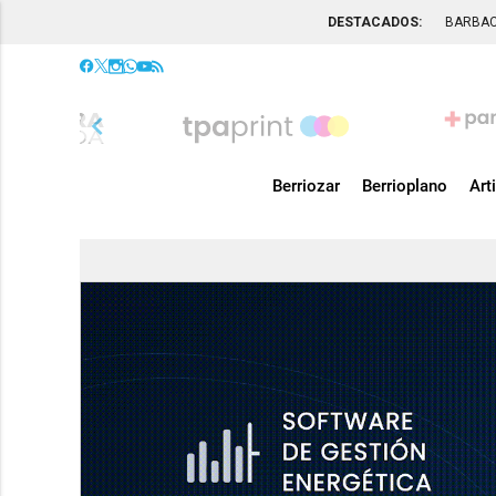
DESTACADOS:
BARBA
chevron_left
Berriozar
Berrioplano
Art