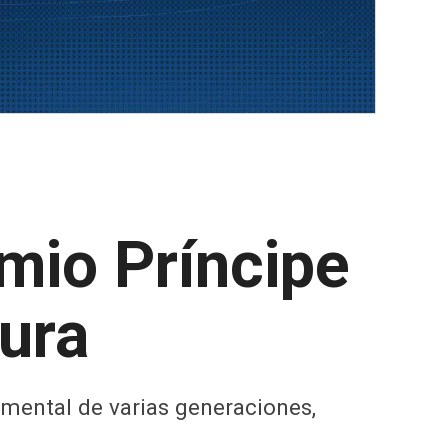
emio Príncipe
tura
imental de varias generaciones,