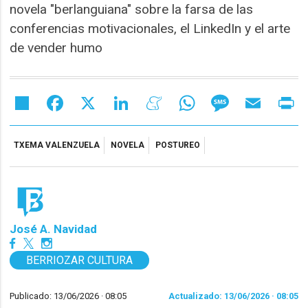
novela "berlanguiana" sobre la farsa de las
conferencias motivacionales, el LinkedIn y el arte
de vender humo
Share
Facebook
X
LinkedIn
Meneame
WhatsApp
Message
Email
Pr
TXEMA VALENZUELA
NOVELA
POSTUREO
José A. Navidad
BERRIOZAR CULTURA
Publicado: 13/06/2026 ·
08:05
Actualizado: 13/06/2026 · 08:05