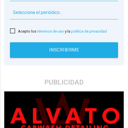
▼
Acepto los
términos de uso
y la
política de privacidad
INSCRIBIRME
PUBLICIDAD