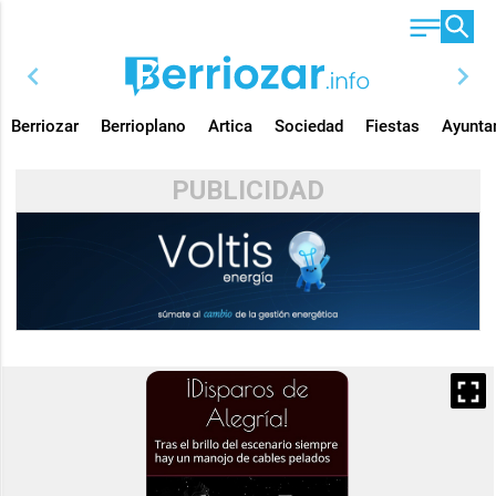
chevron_left
chevron_right
Berriozar
Berrioplano
Artica
Sociedad
Fiestas
Ayunta
PUBLICIDAD