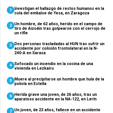
Investigan el hallazgo de restos humanos en la
1
cola del embalse de Yesa, en Zaragoza
Un hombre, de 62 años, herido en el campo de
2
tiro de Aizoáin tras golpearse con el cerrojo de
un rifle
​Dos personas trasladadas al HUN tras sufrir un
3
accidente por colisión frontolateral en la N-
240-A en Sarasa
Sofocado un incendio en la cocina de una
4
vivienda en Lezkairu
Muere al precipitarse un hombre que huía de la
5
policía en Estella
Herida grave una joven, de 26 años, tras un
6
aparatoso accidente en la NA-122, en Lerín
Un joven, de 23 años, fallece en un accidente
7