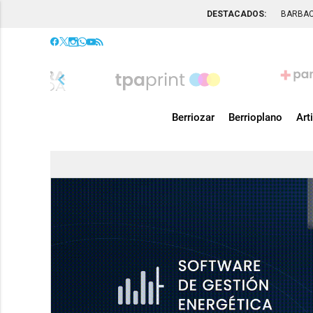
DESTACADOS:
BARBA
chevron_left
Berriozar
Berrioplano
Art