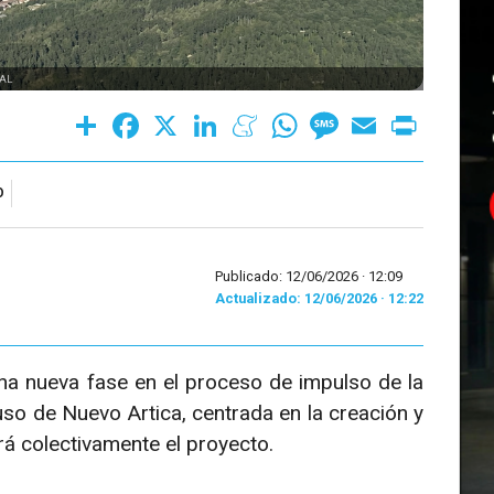
AL
Share
Facebook
X
LinkedIn
Meneame
WhatsApp
Message
Email
Print
O
Publicado: 12/06/2026 ·
12:09
Actualizado: 12/06/2026 · 12:22
na nueva fase en el proceso de impulso de la
uso de Nuevo Artica, centrada en la creación y
rá colectivamente el proyecto.