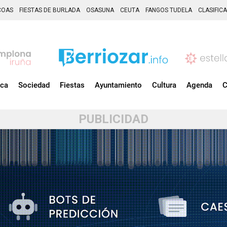
COAS
FIESTAS DE BURLADA
OSASUNA
CEUTA
FANGOS TUDELA
CLASIFIC
ica
Sociedad
Fiestas
Ayuntamiento
Cultura
Agenda
C
PUBLICIDAD