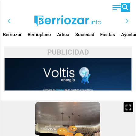
chevron_left
chevron_right
Berriozar
Berrioplano
Artica
Sociedad
Fiestas
Ayunta
PUBLICIDAD