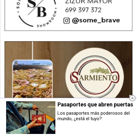
Pasaportes que abren puertas
Los pasaportes más poderosos del
mundo, ¿está el tuyo?
Berriozar busca voluntarios para
Berrioplano lanza ocho talleres
colaborar en la suelta de vaquillas
para constituir el grupo promotor
de sus fiestas patronales
de la futura cooperativa de
vivienda de Nuevo Artica