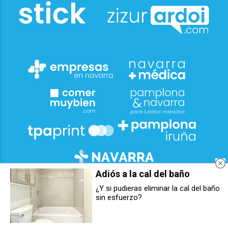
Adiós a la cal del baño
¿Y si pudieras eliminar la cal del baño
sin esfuerzo?
Berriozar busca voluntarios para
Berrioplano lanza ocho talleres
colaborar en la suelta de vaquillas
para constituir el grupo promotor
de sus fiestas patronales
de la futura cooperativa de
vivienda de Nuevo Artica