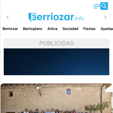
chevron_left
chevron_right
Berriozar
Berrioplano
Artica
Sociedad
Fiestas
Ayunta
PUBLICIDAD