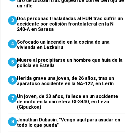
tiro de Aizoáin tras golpearse con el cerrojo de
un rifle
​Dos personas trasladadas al HUN tras sufrir un
3
accidente por colisión frontolateral en la N-
240-A en Sarasa
Sofocado un incendio en la cocina de una
4
vivienda en Lezkairu
Muere al precipitarse un hombre que huía de la
5
policía en Estella
Herida grave una joven, de 26 años, tras un
6
aparatoso accidente en la NA-122, en Lerín
Un joven, de 23 años, fallece en un accidente
7
de moto en la carretera GI-3440, en Lezo
(Gipuzkoa)
Jonathan Dubasin: "Vengo aquí para ayudar en
8
todo lo que pueda"