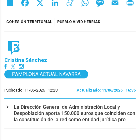
Share
Facebook
X
LinkedIn
Meneame
WhatsApp
Message
Email
Pr
COHESIÓN TERRITORIAL
PUEBLO VIVID HERRIAK
Cristina Sánchez
PAMPLONA ACTUAL NAVARRA
Publicado: 11/06/2026 ·
12:28
Actualizado: 11/06/2026 · 16:36
La Dirección General de Administración Local y
Despoblación aporta 150.000 euros que coinciden con
la constitución de la red como entidad jurídica pro