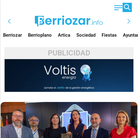
chevron_left
chevron_right
Berriozar
Berrioplano
Artica
Sociedad
Fiestas
Ayunta
PUBLICIDAD