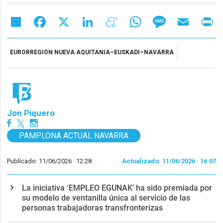
Share
Facebook
X
LinkedIn
Meneame
WhatsApp
Message
Email
Pr
EURORREGIÓN NUEVA AQUITANIA–EUSKADI–NAVARRA
Jon Piquero
PAMPLONA ACTUAL NAVARRA
Publicado: 11/06/2026 ·
12:28
Actualizado: 11/06/2026 · 16:07
La iniciativa ‘EMPLEO EGUNAK’ ha sido premiada por
su modelo de ventanilla única al servicio de las
personas trabajadoras transfronterizas