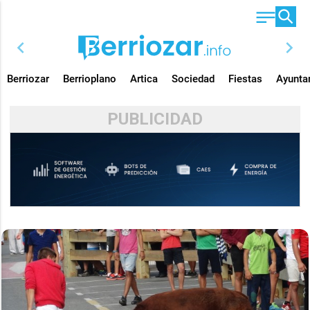
chevron_left
chevron_right
Berriozar
Berrioplano
Artica
Sociedad
Fiestas
Ayunta
PUBLICIDAD