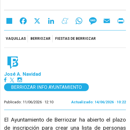
Share
Facebook
X
LinkedIn
Meneame
WhatsApp
Message
Email
Pr
VAQUILLAS
BERRIOZAR
FIESTAS DE BERRIOZAR
José A. Navidad
BERRIOZAR INFO AYUNTAMIENTO
Publicado: 11/06/2026 ·
12:10
Actualizado: 14/06/2026 · 10:22
El Ayuntamiento de Berriozar ha abierto el plazo
de inscripción para crear una lista de personas