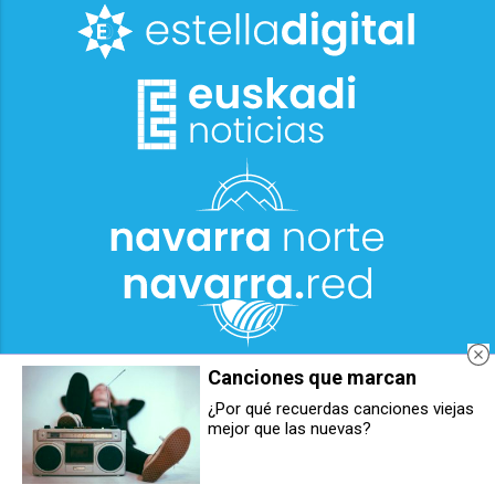
Canciones que marcan
¿Por qué recuerdas canciones viejas
mejor que las nuevas?
Berrioplano y Ballariain celebrarán
Berriozar busca voluntarios para
sus fiestas patronales de junio
colaborar en la suelta de vaquillas
con una variada programación de
de sus fiestas patronales
actos