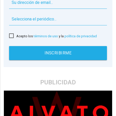
▼
Acepto los
términos de uso
y la
política de privacidad
INSCRIBIRME
PUBLICIDAD