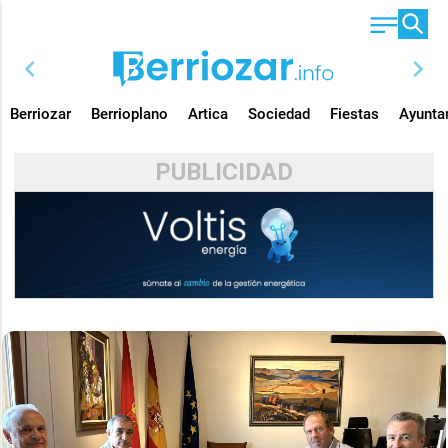
chevron_left
chevron_right
Berriozar
Berrioplano
Artica
Sociedad
Fiestas
Ayunta
PUBLICIDAD