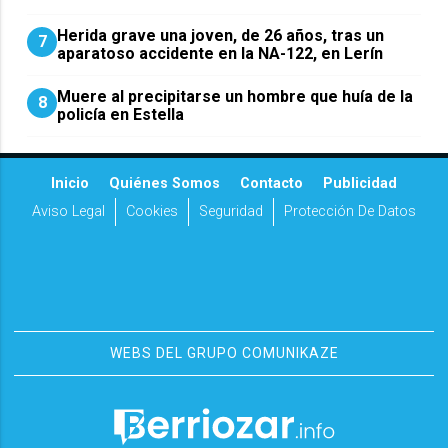
Herida grave una joven, de 26 años, tras un
7
aparatoso accidente en la NA-122, en Lerín
Muere al precipitarse un hombre que huía de la
8
policía en Estella
Inicio
Quiénes Somos
Contacto
Publicidad
Aviso Legal
Cookies
Seguridad
Protección De Datos
WEBS DEL GRUPO COMUNIKAZE