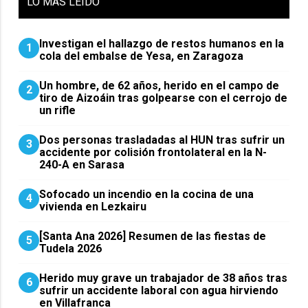
LO
MÁS LEIDO
Investigan el hallazgo de restos humanos en la
1
cola del embalse de Yesa, en Zaragoza
Un hombre, de 62 años, herido en el campo de
2
tiro de Aizoáin tras golpearse con el cerrojo de
un rifle
​Dos personas trasladadas al HUN tras sufrir un
3
accidente por colisión frontolateral en la N-
240-A en Sarasa
Sofocado un incendio en la cocina de una
4
vivienda en Lezkairu
[Santa Ana 2026] Resumen de las fiestas de
5
Tudela 2026
Herido muy grave un trabajador de 38 años tras
6
sufrir un accidente laboral con agua hirviendo
en Villafranca