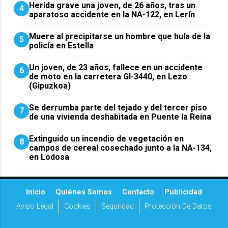
Herida grave una joven, de 26 años, tras un
4
aparatoso accidente en la NA-122, en Lerín
Muere al precipitarse un hombre que huía de la
5
policía en Estella
Un joven, de 23 años, fallece en un accidente
6
de moto en la carretera GI-3440, en Lezo
(Gipuzkoa)
Se derrumba parte del tejado y del tercer piso
7
de una vivienda deshabitada en Puente la Reina
Extinguido un incendio de vegetación en
8
campos de cereal cosechado junto a la NA-134,
en Lodosa
Inicio
Quiénes Somos
Contacto
Publicidad
Aviso Legal
Cookies
Seguridad
Protección De Datos