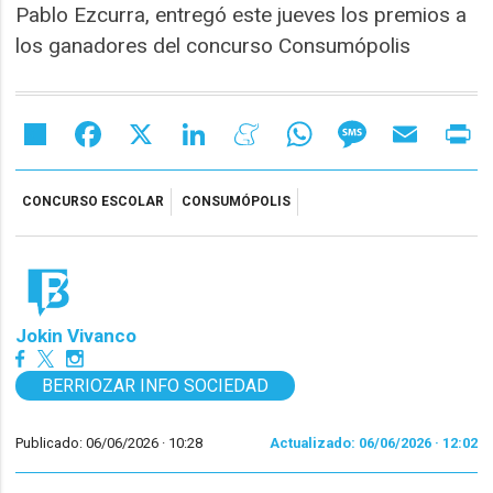
Pablo Ezcurra, entregó este jueves los premios a
los ganadores del concurso Consumópolis
Share
Facebook
X
LinkedIn
Meneame
WhatsApp
Message
Email
Pr
CONCURSO ESCOLAR
CONSUMÓPOLIS
Jokin Vivanco
BERRIOZAR INFO SOCIEDAD
Publicado: 06/06/2026 ·
10:28
Actualizado: 06/06/2026 · 12:02