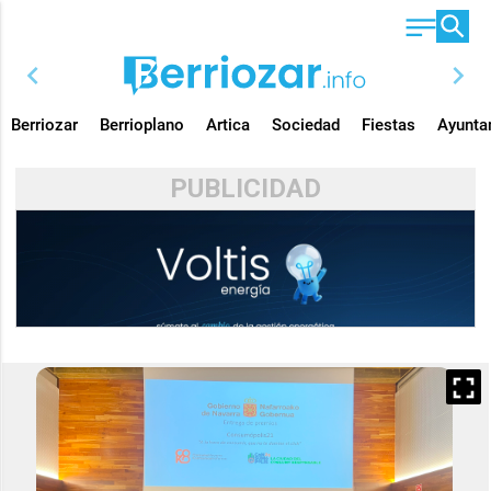
chevron_left
chevron_right
Berriozar
Berrioplano
Artica
Sociedad
Fiestas
Ayunta
PUBLICIDAD