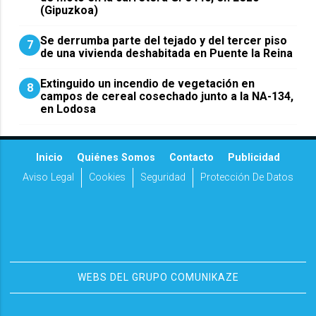
(Gipuzkoa)
Se derrumba parte del tejado y del tercer piso
7
de una vivienda deshabitada en Puente la Reina
Extinguido un incendio de vegetación en
8
campos de cereal cosechado junto a la NA-134,
en Lodosa
Inicio
Quiénes Somos
Contacto
Publicidad
Aviso Legal
Cookies
Seguridad
Protección De Datos
WEBS DEL GRUPO COMUNIKAZE