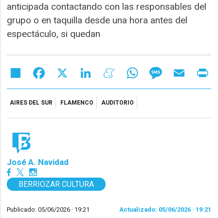
anticipada contactando con las responsables del
grupo o en taquilla desde una hora antes del
espectáculo, si quedan
Share
Facebook
X
LinkedIn
Meneame
WhatsApp
Message
Email
Pr
AIRES DEL SUR
FLAMENCO
AUDITORIO
José A. Navidad
BERRIOZAR CULTURA
Publicado: 05/06/2026 ·
19:21
Actualizado: 05/06/2026 · 19:21