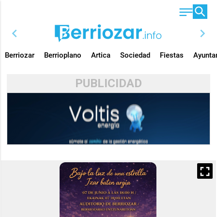
chevron_left
chevron_right
Berriozar
Berrioplano
Artica
Sociedad
Fiestas
Ayunta
PUBLICIDAD