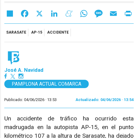
Share
Facebook
X
LinkedIn
Meneame
WhatsApp
Message
Email
Pr
SARASATE
AP-15
ACCIDENTE
José A. Navidad
PAMPLONA ACTUAL COMARCA
Publicado: 04/06/2026 ·
13:53
Actualizado: 04/06/2026 · 13:54
Un accidente de tráfico ha ocurrido esta
madrugada en la autopista AP-15, en el punto
kilométrico 107 a la altura de Sarasate, ha dejado