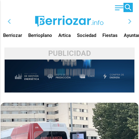
chevron_left
chevron_right
Berriozar
Berrioplano
Artica
Sociedad
Fiestas
Ayunta
PUBLICIDAD