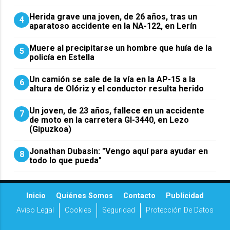
Herida grave una joven, de 26 años, tras un
4
aparatoso accidente en la NA-122, en Lerín
Muere al precipitarse un hombre que huía de la
5
policía en Estella
Un camión se sale de la vía en la AP-15 a la
6
altura de Olóriz y el conductor resulta herido
Un joven, de 23 años, fallece en un accidente
7
de moto en la carretera GI-3440, en Lezo
(Gipuzkoa)
Jonathan Dubasin: "Vengo aquí para ayudar en
8
todo lo que pueda"
Inicio
Quiénes Somos
Contacto
Publicidad
Aviso Legal
Cookies
Seguridad
Protección De Datos