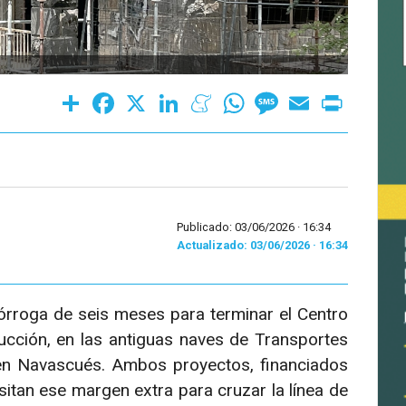
Share
Facebook
X
LinkedIn
Meneame
WhatsApp
Message
Email
Print
Publicado: 03/06/2026 ·
16:34
Actualizado: 03/06/2026 · 16:34
rroga de seis meses para terminar el Centro
rucción, en las antiguas naves de Transportes
, en Navascués. Ambos proyectos, financiados
tan ese margen extra para cruzar la línea de