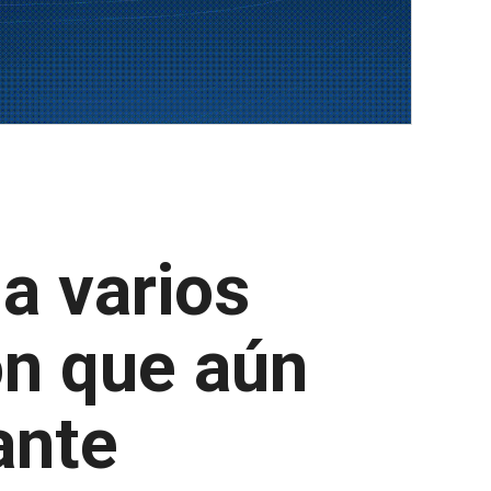
a varios
on que aún
ante