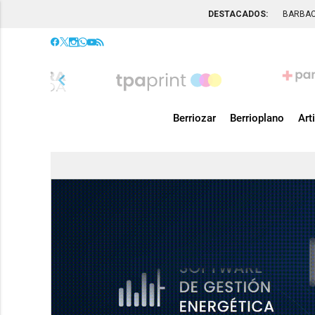
DESTACADOS:
BARBA
chevron_left
Berriozar
Berrioplano
Art