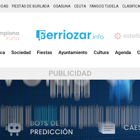
COAS
FIESTAS DE BURLADA
OSASUNA
CEUTA
FANGOS TUDELA
CLASIFIC
ica
Sociedad
Fiestas
Ayuntamiento
Cultura
Agenda
C
PUBLICIDAD