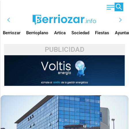
chevron_left
chevron_right
Berriozar
Berrioplano
Artica
Sociedad
Fiestas
Ayunta
PUBLICIDAD