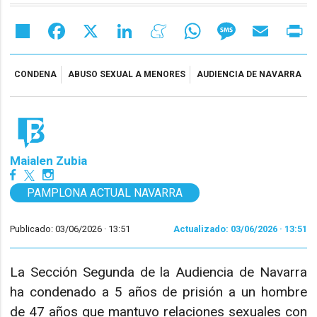
Share
Facebook
X
LinkedIn
Meneame
WhatsApp
Message
Email
Pr
CONDENA
ABUSO SEXUAL A MENORES
AUDIENCIA DE NAVARRA
Maialen Zubia
PAMPLONA ACTUAL NAVARRA
Publicado: 03/06/2026 ·
13:51
Actualizado: 03/06/2026 · 13:51
La Sección Segunda de la Audiencia de Navarra
ha condenado a 5 años de prisión a un hombre
de 47 años que mantuvo relaciones sexuales con