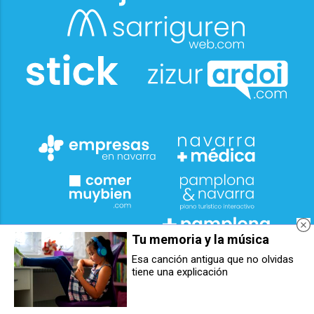
Tu memoria y la música
Esa canción antigua que no olvidas
tiene una explicación
Berriozar acoge este sábado una
La obra «Gure jaiak» de Irati
velada benéfica de boxeo amateur
García gana el concurso de
con destino solidario a Cuba
carteles de las fiestas de
Berriozar 2026