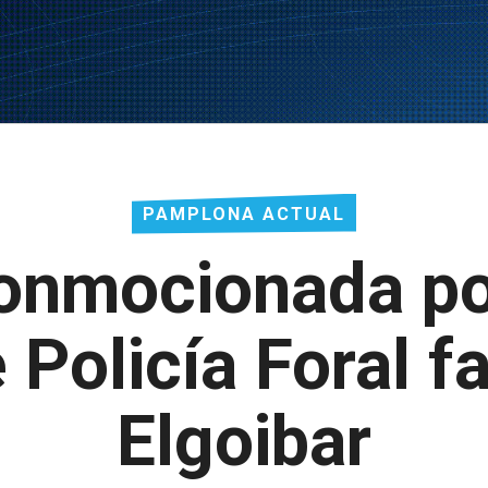
PAMPLONA ACTUAL
onmocionada po
Policía Foral f
Elgoibar