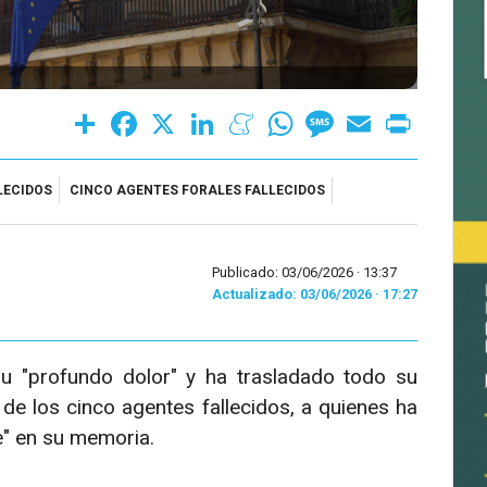
Share
Facebook
X
LinkedIn
Meneame
WhatsApp
Message
Email
Print
LECIDOS
CINCO AGENTES FORALES FALLECIDOS
Publicado: 03/06/2026 ·
13:37
Actualizado: 03/06/2026 · 17:27
u "profundo dolor" y ha trasladado todo su
 de los cinco agentes fallecidos, a quienes ha
e" en su memoria.