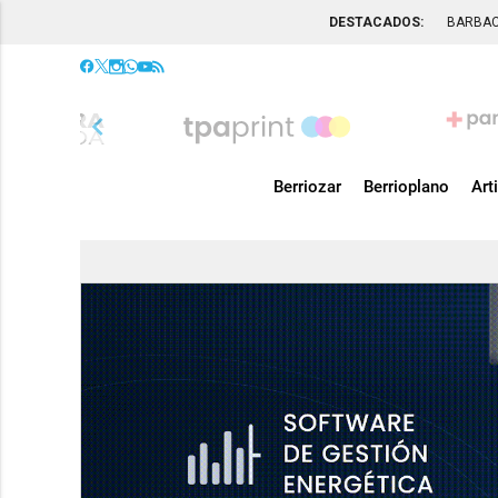
DESTACADOS:
BARBA
chevron_left
Berriozar
Berrioplano
Art