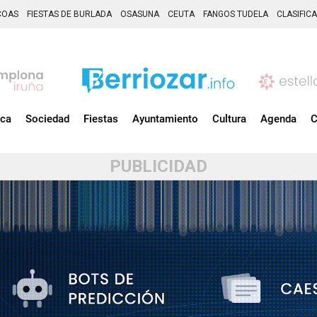
COAS
FIESTAS DE BURLADA
OSASUNA
CEUTA
FANGOS TUDELA
CLASIFIC
ica
Sociedad
Fiestas
Ayuntamiento
Cultura
Agenda
C
PUBLICIDAD