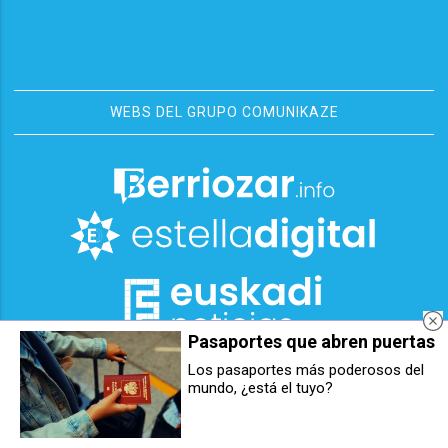
WEBS DEL GRUPO COMUNIKAZE
Pasaportes que abren puertas
Los pasaportes más poderosos del
mundo, ¿está el tuyo?
Berriozar acoge este sábado una
La obra «Gure jaiak» de Irati
velada benéfica de boxeo amateur
García gana el concurso de
con destino solidario a Cuba
carteles de las fiestas de
Berriozar 2026