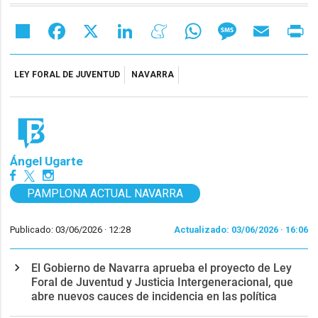
Share
Facebook
X
LinkedIn
Meneame
WhatsApp
Message
Email
Pr
LEY FORAL DE JUVENTUD
NAVARRA
Ángel Ugarte
PAMPLONA ACTUAL NAVARRA
Publicado: 03/06/2026 ·
12:28
Actualizado: 03/06/2026 · 16:06
El Gobierno de Navarra aprueba el proyecto de Ley
Foral de Juventud y Justicia Intergeneracional, que
abre nuevos cauces de incidencia en las política