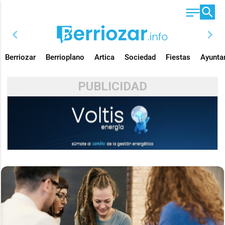
chevron_left
chevron_right
Berriozar
Berrioplano
Artica
Sociedad
Fiestas
Ayunta
PUBLICIDAD