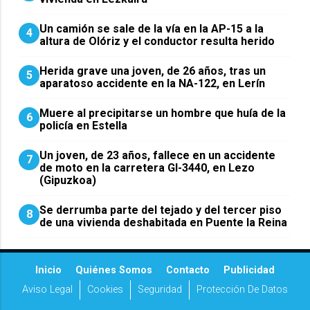
Un camión se sale de la vía en la AP-15 a la
4
altura de Olóriz y el conductor resulta herido
Herida grave una joven, de 26 años, tras un
5
aparatoso accidente en la NA-122, en Lerín
Muere al precipitarse un hombre que huía de la
6
policía en Estella
Un joven, de 23 años, fallece en un accidente
7
de moto en la carretera GI-3440, en Lezo
(Gipuzkoa)
Se derrumba parte del tejado y del tercer piso
8
de una vivienda deshabitada en Puente la Reina
Inicio
Quiénes Somos
Contacto
Publicidad
Aviso Legal
Cookies
Seguridad
Protección De Datos