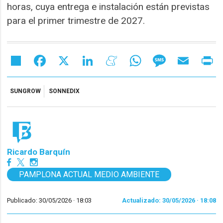
horas, cuya entrega e instalación están previstas
para el primer trimestre de 2027.
Share
Facebook
X
LinkedIn
Meneame
WhatsApp
Message
Email
Pr
SUNGROW
SONNEDIX
Ricardo Barquín
PAMPLONA ACTUAL MEDIO AMBIENTE
Publicado: 30/05/2026 ·
18:03
Actualizado: 30/05/2026 · 18:08