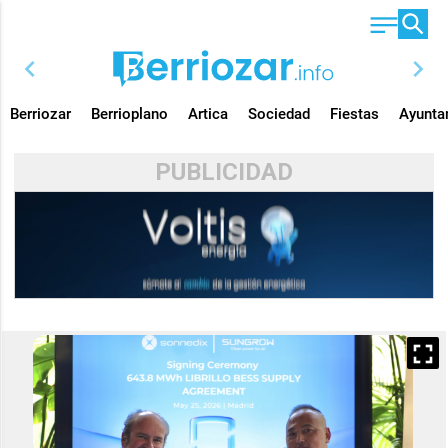
chevron_left
chevron_right
Berriozar
Berrioplano
Artica
Sociedad
Fiestas
Ayunta
PUBLICIDAD