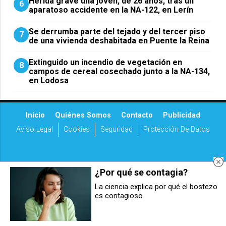
Herida grave una joven, de 26 años, tras un
6
aparatoso accidente en la NA-122, en Lerín
Se derrumba parte del tejado y del tercer piso
7
de una vivienda deshabitada en Puente la Reina
Extinguido un incendio de vegetación en
8
campos de cereal cosechado junto a la NA-134,
en Lodosa
Inicio
Quiénes Somos
Contacto
Publicidad
Aviso Legal
Cookies
Seguridad
Protección De Datos
¿Por qué se contagia?
La ciencia explica por qué el bostezo
es contagioso
Diecisiete municipios de la
Berriozar acoge este sábado una
WEBS DEL GRUPO COMUNIKAZE
comarca firman un protocolo para
velada benéfica de boxeo amateur
coordinar los servicios del área
con destino solidario a Cuba
metropolitana