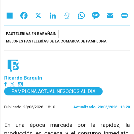
Share
Facebook
X
LinkedIn
Meneame
WhatsApp
Message
Email
Pr
PASTELERÍAS EN BARAÑAIN
MEJORES PASTELERÍAS DE LA COMARCA DE PAMPLONA
Ricardo Barquín
PAMPLONA ACTUAL NEGOCIOS AL DÍA
Publicado: 28/05/2026 ·
18:10
Actualizado: 28/05/2026 · 18:20
En una época marcada por la rapidez, la
producción en cadena y el consumo inmediato,