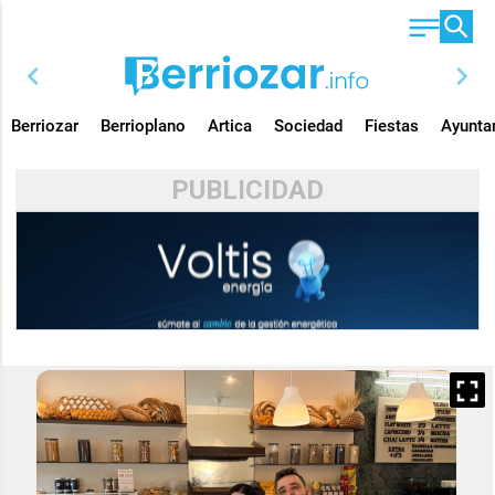
chevron_left
chevron_right
Berriozar
Berrioplano
Artica
Sociedad
Fiestas
Ayunta
PUBLICIDAD