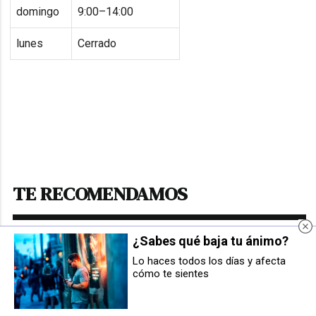
domingo
9:00–14:00
lunes
Cerrado
TE RECOMENDAMOS
¿Sabes qué baja tu ánimo?
Lo haces todos los días y afecta
cómo te sientes
Una mujer, de 39 años, herida en
Diecisiete municipios de la
una colisión por alcance en la PA-
comarca firman un protocolo para
30 en Artica
coordinar los servicios del área
metropolitana