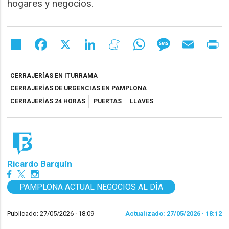
hogares y negocios.
Share
Facebook
X
LinkedIn
Meneame
WhatsApp
Message
Email
Pr
CERRAJERÍAS EN ITURRAMA
CERRAJERÍAS DE URGENCIAS EN PAMPLONA
CERRAJERÍAS 24 HORAS
PUERTAS
LLAVES
Ricardo Barquín
PAMPLONA ACTUAL NEGOCIOS AL DÍA
Publicado: 27/05/2026 ·
18:09
Actualizado: 27/05/2026 · 18:12