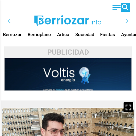
chevron_left
chevron_right
Berriozar
Berrioplano
Artica
Sociedad
Fiestas
Ayunta
PUBLICIDAD