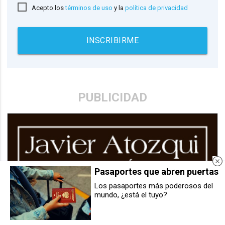
Acepto los
términos de uso
y la
política de privacidad
INSCRIBIRME
PUBLICIDAD
Pasaportes que abren puertas
Los pasaportes más poderosos del
mundo, ¿está el tuyo?
Una mujer, de 39 años, herida en
Diecisiete municipios de la
una colisión por alcance en la PA-
comarca firman un protocolo para
30 en Artica
coordinar los servicios del área
metropolitana