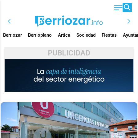
chevron_left
chevron_right
Berriozar
Berrioplano
Artica
Sociedad
Fiestas
Ayunta
PUBLICIDAD