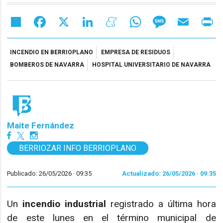
Share
Facebook
X
LinkedIn
Meneame
WhatsApp
Message
Email
Pr
INCENDIO EN BERRIOPLANO
EMPRESA DE RESIDUOS
BOMBEROS DE NAVARRA
HOSPITAL UNIVERSITARIO DE NAVARRA
Maite Fernández
BERRIOZAR INFO BERRIOPLANO
Publicado: 26/05/2026 ·
09:35
Actualizado: 26/05/2026 · 09:35
Un
incendio industrial
registrado a última hora
de este lunes en el término municipal de