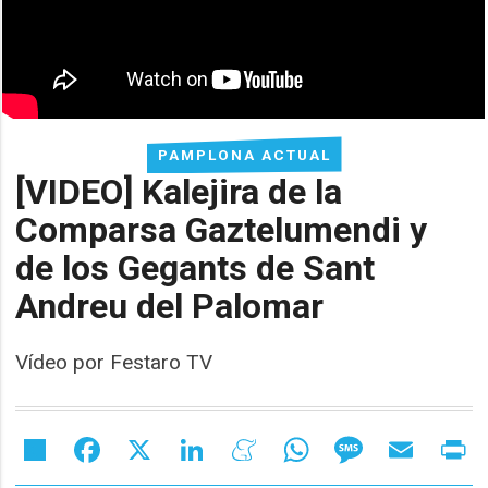
PAMPLONA ACTUAL
[VIDEO] Kalejira de la
Comparsa Gaztelumendi y
de los Gegants de Sant
Andreu del Palomar
Vídeo por Festaro TV
Share
Facebook
X
LinkedIn
Meneame
WhatsApp
Message
Email
Pr