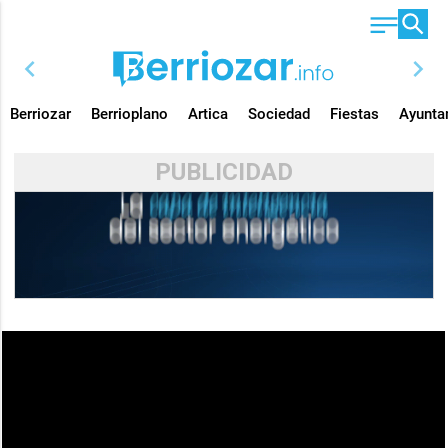
chevron_left
chevron_right
Berriozar
Berrioplano
Artica
Sociedad
Fiestas
Ayunta
PUBLICIDAD