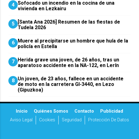
Sofocado un incendio en la cocina de una
4
vivienda en Lezkairu
[Santa Ana 2026] Resumen de las fiestas de
5
Tudela 2026
Muere al precipitarse un hombre que huía de la
6
policía en Estella
Herida grave una joven, de 26 años, tras un
7
aparatoso accidente en la NA-122, en Lerín
Un joven, de 23 años, fallece en un accidente
8
de moto en la carretera GI-3440, en Lezo
(Gipuzkoa)
Inicio
Quiénes Somos
Contacto
Publicidad
Aviso Legal
Cookies
Seguridad
Protección De Datos