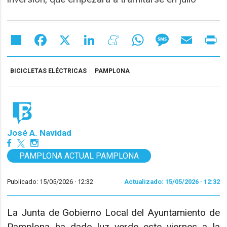
Share
Facebook
X
LinkedIn
Meneame
WhatsApp
Message
Email
Pr
BICICLETAS ELÉCTRICAS
PAMPLONA
José A. Navidad
PAMPLONA ACTUAL PAMPLONA
Publicado: 15/05/2026 ·
12:32
Actualizado: 15/05/2026 · 12:32
La Junta de Gobierno Local del Ayuntamiento de
Pamplona ha dado luz verde este viernes a la