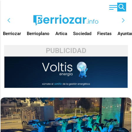
chevron_left
chevron_right
Berriozar
Berrioplano
Artica
Sociedad
Fiestas
Ayunta
PUBLICIDAD