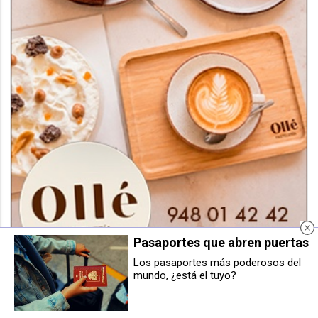
Pasaportes que abren puertas
Los pasaportes más poderosos del
mundo, ¿está el tuyo?
El PP de Berriozar urge a EH Bildu
La Cendea de Berrioplano ultima
a reforzar la seguridad ciudadana
los preparativos para celebrar la
tras registrarse nuevos robos en
Fiesta del Euskera en la localidad
viviendas
de Artica