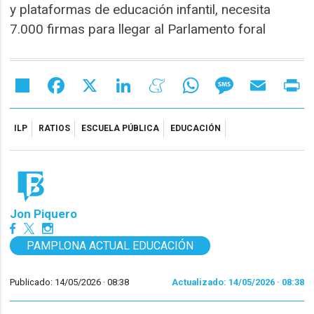
y plataformas de educación infantil, necesita
7.000 firmas para llegar al Parlamento foral
Share
Facebook
X
LinkedIn
Meneame
WhatsApp
Message
Email
Pr
ILP
RATIOS
ESCUELA PÚBLICA
EDUCACIÓN
Jon Piquero
PAMPLONA ACTUAL EDUCACIÓN
Publicado: 14/05/2026 ·
08:38
Actualizado: 14/05/2026 · 08:38