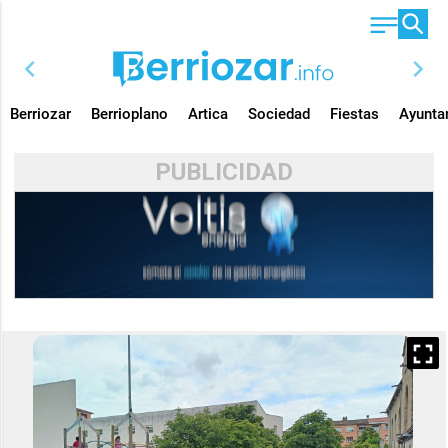
chevron_left
chevron_right
Berriozar
Berrioplano
Artica
Sociedad
Fiestas
Ayunta
PUBLICIDAD