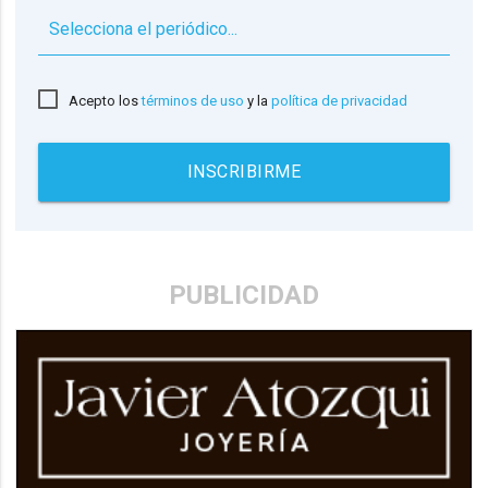
▼
Acepto los
términos de uso
y la
política de privacidad
INSCRIBIRME
PUBLICIDAD